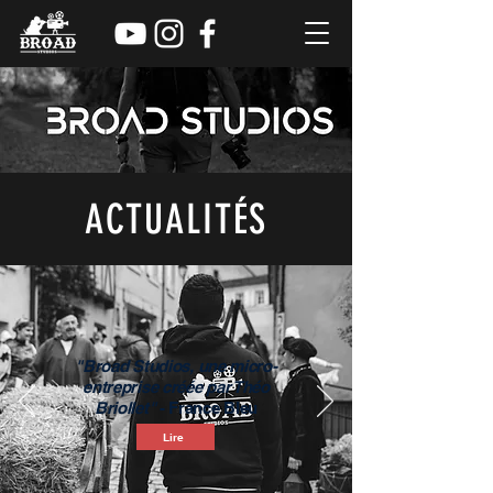
ACTUALITÉS
"Broad Studios, une micro-
entreprise créée par
Théo
Briollet"
- France Bleu
Lire